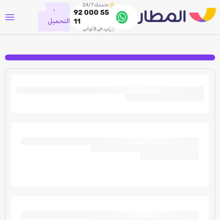
نخدمك 24/7
جاري
92 000 55
التحميل
11
نرد في 8 ثواني