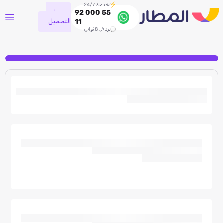
نخدمك 24/7
جاري
92 000 55
التحميل
11
نرد في 8 ثواني