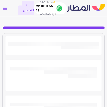
نخدمك 24/7
جاري
92 000 55
التحميل
11
نرد في 8 ثواني