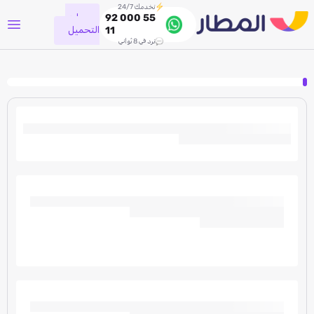
نخدمك 24/7
جاري
92 000 55
التحميل
11
نرد في 8 ثواني