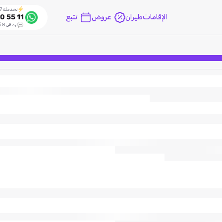
نخدمك 24/7
الإقامات
طيران
عروض
تتبع
0 55 11
نرد في 8 ثواني