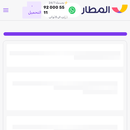
نخدمك 24/7
جاري
92 000 55
التحميل
11
نرد في 8 ثواني