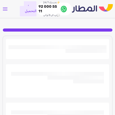
نخدمك 24/7
جاري
92 000 55
التحميل
11
نرد في 8 ثواني