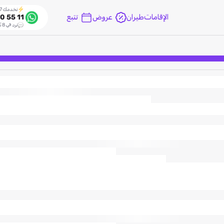
نخدمك 24/7
الإقامات
طيران
عروض
تتبع
0 55 11
نرد في 8 ثواني