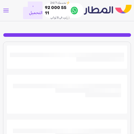
نخدمك 24/7
جاري
92 000 55
التحميل
11
نرد في 8 ثواني