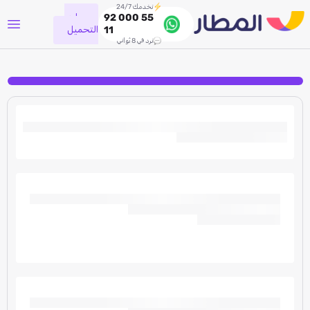
نخدمك 24/7
جاري
92 000 55
التحميل
11
نرد في 8 ثواني