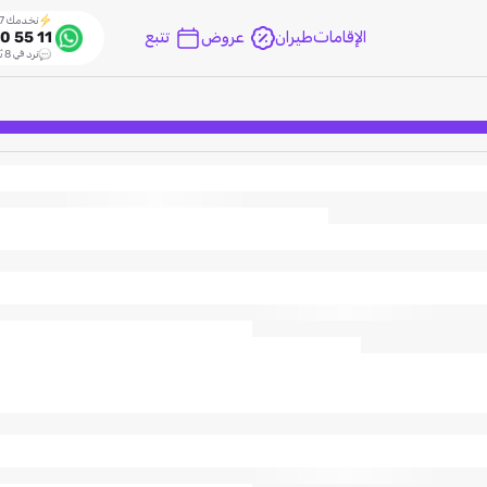
نخدمك 24/7
الإقامات
طيران
عروض
تتبع
0 55 11
نرد في 8 ثواني