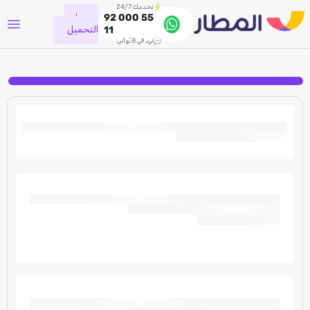
نخدمك 24/7
جاري
92 000 55
التحميل
11
نرد في 8 ثواني