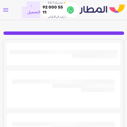
نخدمك 24/7
جاري
92 000 55
التحميل
11
نرد في 8 ثواني