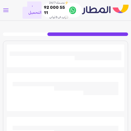
نخدمك 24/7
جاري
92 000 55
التحميل
11
نرد في 8 ثواني