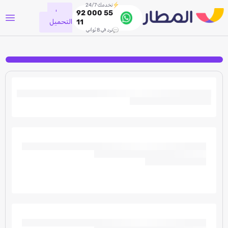
نخدمك 24/7
جاري
92 000 55
التحميل
11
نرد في 8 ثواني