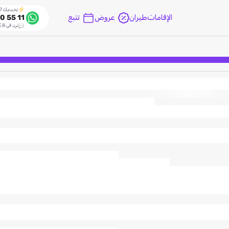
نخدمك 24/7
الإقامات
طيران
عروض
تتبع
0 55 11
نرد في 8 ثواني