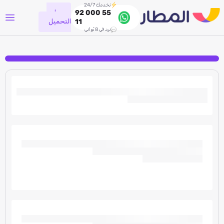
نخدمك 24/7
جاري
92 000 55
التحميل
11
نرد في 8 ثواني