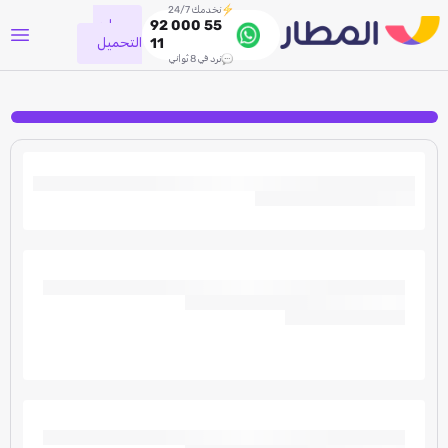
نخدمك 24/7
جاري
92 000 55
التحميل
11
نرد في 8 ثواني