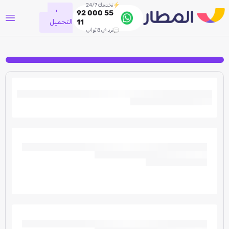
نخدمك 24/7
جاري
92 000 55
التحميل
11
نرد في 8 ثواني