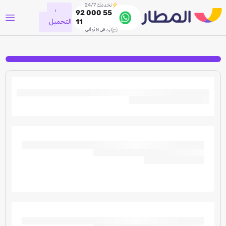
نخدمك 24/7
جاري
92 000 55
التحميل
11
نرد في 8 ثواني