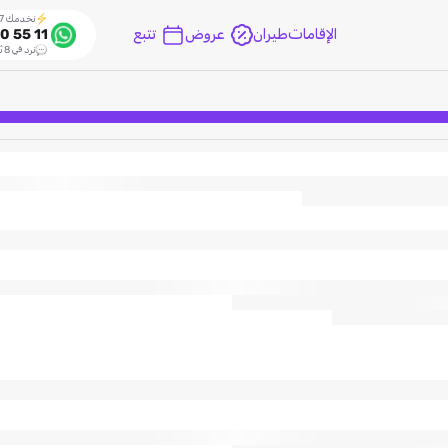
نخدمك 24/7
الإقامات
طيران
عروض
تتبع
0 55 11
نرد في 8 ثواني