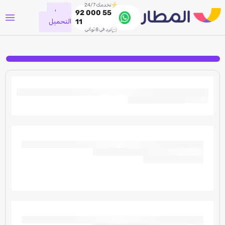
نخدمك 24/7
جاري
92 000 55
التحميل
11
نرد في 8 ثواني