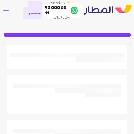
نخدمك 24/7
جاري
92 000 55
التحميل
11
نرد في 8 ثواني