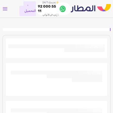
نخدمك 24/7
جاري
92 000 55
التحميل
11
نرد في 8 ثواني