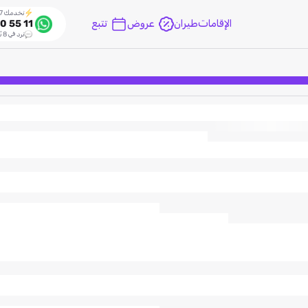
نخدمك 24/7
الإقامات
طيران
عروض
تتبع
0 55 11
نرد في 8 ثواني