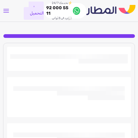
نخدمك 24/7
جاري
92 000 55
التحميل
11
نرد في 8 ثواني