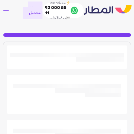
نخدمك 24/7
جاري
92 000 55
التحميل
11
نرد في 8 ثواني