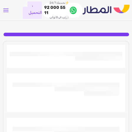
نخدمك 24/7
جاري
92 000 55
التحميل
11
نرد في 8 ثواني