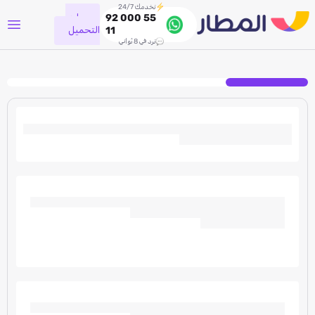
نخدمك 24/7
جاري
92 000 55
التحميل
11
نرد في 8 ثواني