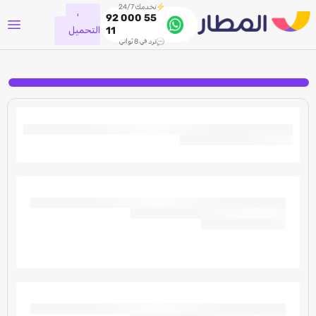
نخدمك 24/7
جاري
92 000 55
التحميل
11
نرد في 8 ثواني