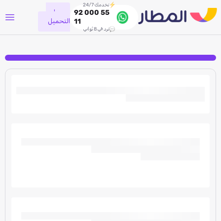
نخدمك 24/7
جاري
92 000 55
التحميل
11
نرد في 8 ثواني