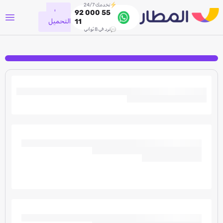
نخدمك 24/7
جاري
92 000 55
التحميل
11
نرد في 8 ثواني