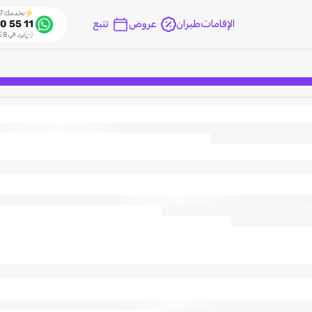
نخدمك 24/7
الإقامات
طيران
عروض
تتبع
0 55 11
نرد في 8 ثواني