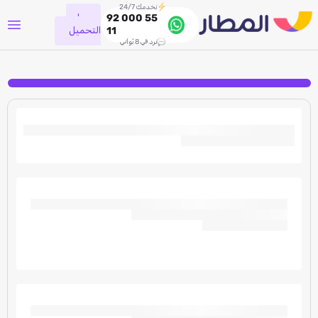
نخدمك 24/7
جاري
92 000 55
التحميل
11
نرد في 8 ثواني