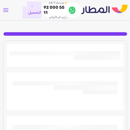
نخدمك 24/7
جاري
92 000 55
التحميل
11
نرد في 8 ثواني