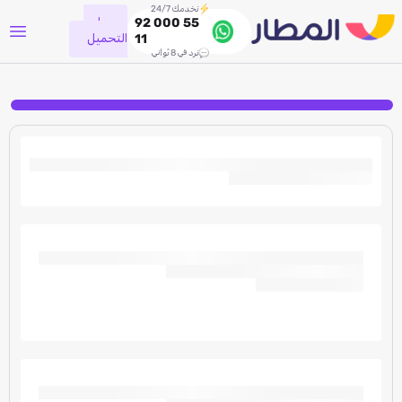
نخدمك 24/7
جاري
92 000 55
التحميل
11
نرد في 8 ثواني