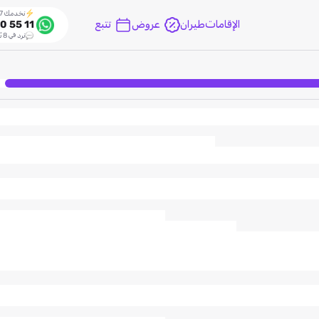
نخدمك 24/7
الإقامات
طيران
عروض
تتبع
0 55 11
نرد في 8 ثواني