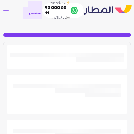
نخدمك 24/7
جاري
92 000 55
التحميل
11
نرد في 8 ثواني