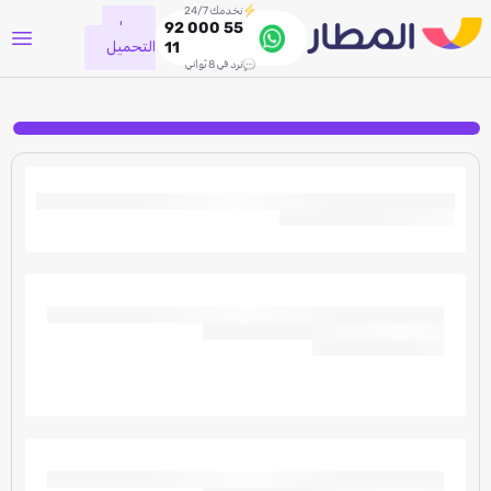
نخدمك 24/7
جاري
92 000 55
التحميل
11
نرد في 8 ثواني