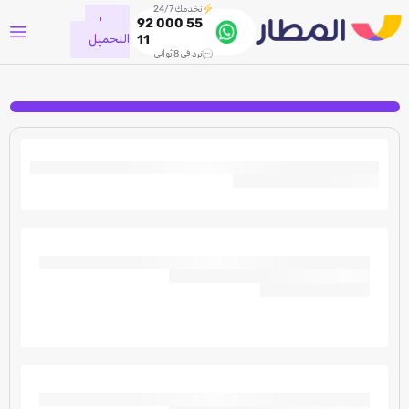
نخدمك 24/7
جاري
92 000 55
التحميل
11
نرد في 8 ثواني