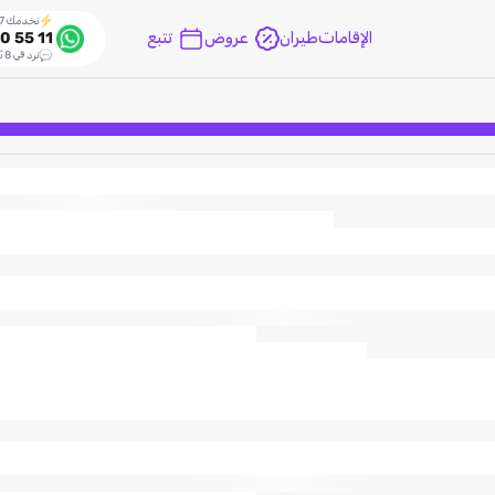
نخدمك 24/7
الإقامات
طيران
عروض
تتبع
0 55 11
نرد في 8 ثواني