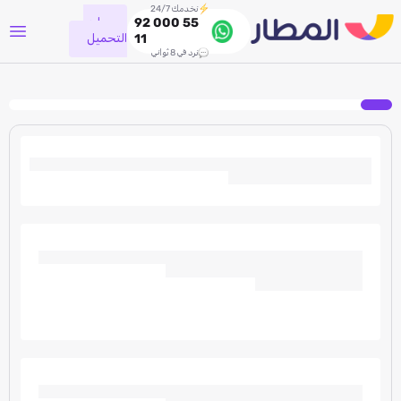
نخدمك 24/7
جاري
92 000 55
التحميل
11
نرد في 8 ثواني