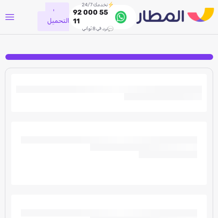
نخدمك 24/7
جاري
92 000 55
التحميل
11
نرد في 8 ثواني