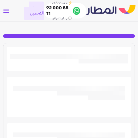
نخدمك 24/7
جاري
92 000 55
التحميل
11
نرد في 8 ثواني