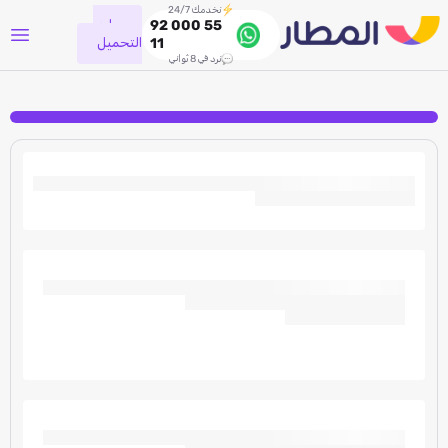
نخدمك 24/7
جاري
92 000 55
التحميل
11
نرد في 8 ثواني