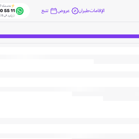
نخدمك 24/7
الإقامات
طيران
عروض
تتبع
0 55 11
نرد في 8 ثواني