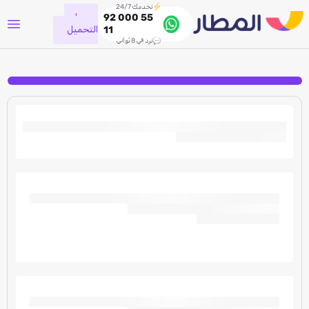
نخدمك 24/7
جاري
92 000 55
التحميل
11
نرد في 8 ثواني