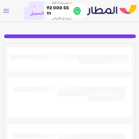
نخدمك 24/7
جاري
92 000 55
التحميل
11
نرد في 8 ثواني