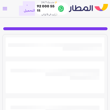
نخدمك 24/7
جاري
92 000 55
التحميل
11
نرد في 8 ثواني