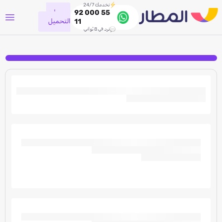
نخدمك 24/7
جاري
92 000 55
التحميل
11
نرد في 8 ثواني